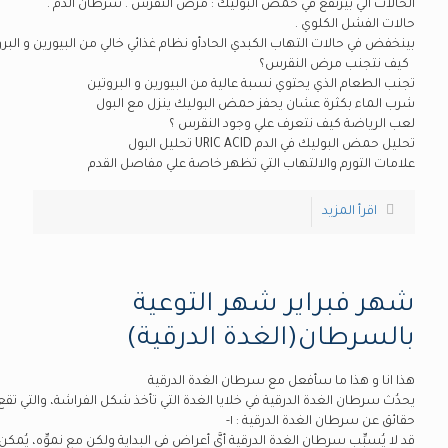
الحالات الي بيرتفع في حمض البوليك : مرض النقرس . سرطان الدم .
حالات الفشل الكلوي .
بينخفض في حالات التهاب الكبدي الحادأو نظام غذائي خالي من البيورين و البر
كيف نتجنب مرض النقرس؟
تجنب الطعام الذي يحتوي نسبة عالية من البيورين و البروتين
شرب الماء بكثرة عشان يحفز حمض البوليك ينزل مع البول
لعب الرياضة كيف نتعرف علي وجود النقرس ؟
تحليل حمض البوليك في الدم URIC ACID تحليل البول
علامات التورم والالتهاب التي تظهر خاصة علي مفاصل القدم
اقرأ المزيد
شهر فبراير شهر التوعية
بالسرطان(الغدة الدرقية)
هذا انا و هذا ما سأفعل مع سرطان الغدة الدرقية
يحدُث سرطان الغدة الدرقية في خلايا الغدة التي تأخذ شكل الفراشة، والتي تق
حقائق عن سرطان الغدة الدرقية : ١-
قد لا يُسبِّب سرطان الغدة الدرقية أيَّ أعراض في البداية ولكن مع نموِّه، يُمكن أ