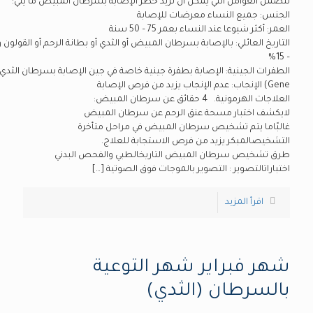
تتضمن العوامل التي يمكن أن تزيد خطر الإصابة بسرطان المبيض ما يلي:
الجنس: جميع النساء معرضات للإصابة
العمر: أكثر شيوعا عند النساء بعمر 75 – 50 سنة
– 15%
Gene) الإنجاب: عدم الإنجاب يزيد من فرص الإصابة
العلاجات الهرمونية. 4 حقائق عن سرطان المبيض:
لايكشف اختبار مسحة عنق الرحم عن سرطان المبيض
غالبًاما يتم تشخيص سرطان المبيض في مراحل متأخرة
التشخيصالمبكر يزيد من فرص الاستجابة للعلاج.
طرق تشخيص سرطان المبيض التاريخالطبي والفحص البدني
اختباراتالتصوير : التصوير بالموجات فوق الصوتية
[…]
اقرأ المزيد
شهر فبراير شهر التوعية
بالسرطان (الثدي)