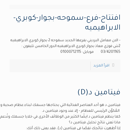
افتتاح-فرع-سموحه-بجوار-كوبري-
الابراهيميه
– الان معامل البرديني بفرعها الجديد سموحه 2 بجوار كوبري الابراهيميه
2ش فوزي معاذ بجوار كوبري الابراهيميه الدور الخامس تليفون :
03/4201165 موبايل: 01000712115
اقرأ المزيد
فيتامين د(D)
فيتامين د هو أحد العناصر الغذائية التي يحتاجها جسمك لبناء عظام صحية 
المُكوِّن الرئيسي للعظام – إلا عند وجود فيتامين د.
كما ينظم فيتامين د ايضًا الكثير من الوظائف الأخرى في خلايا جسمك وتُد
ماذا تعني نتائج تحليل فيتامين د؟
إذا أظهرت نتائجك نقصًا في فيتامين (د)، فقد يعني ذلك أنك: