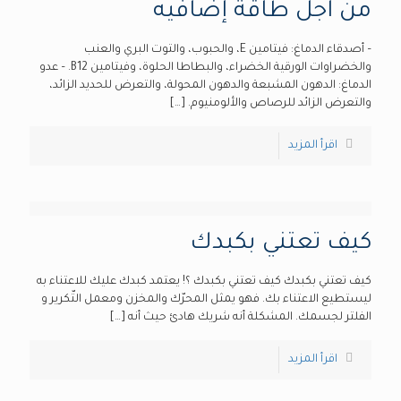
من اجل طاقة إضافيه
– أصدقاء الدماغ: فيتامين E، والحبوب، والتوت البري والعنب
والخضراوات الورقية الخضراء، والبطاطا الحلوة، وفيتامين B12. – عدو
الدماغ: الدهون المشبعة والدهون المحولة، والتعرض للحديد الزائد،
والتعرض الزائد للرصاص والألومنيوم.
[…]
اقرأ المزيد
كيف تعتني بكبدك
كيف تعتني بكبدك كيف تعتني بكبدك ؟! يعتمد كبدك عليك للاعتناء به
ليستطيع الاعتناء بك. فهو يمثل المحرّك والمخزن ومعمل التّكرير و
الفلتر لجسمك. المشكلة أنه شريك هادئ حيث أنه
[…]
اقرأ المزيد