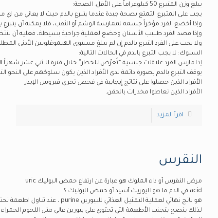
يبلغ وزن المتبرع 50 كيلوغراماً على الأقل. الصحة:
يجب على المتبرع التمتع بصحة جيدة عندما يتبرع بالدم حيث لا يعاني من اي
السلوك: لا يجب التبرع بالدم في الحالات التالية:
إذا مارس الفرد علاقات جنسية “تُعرّض للخطر” خلال فترة الاثني عشر شهراً ا
يوقف التبرع بالدم بصورة دائمة لدى الأفراد الذين يكون سلوكهم على النحو التا
الأفراد الذين حصلوا على نتائج إيجابية في فحص تحري فيروس الإيدز
الأفراد الذين تعاطوا مخدرات بالحقن.
اقرأ المزيد
النقرس
مرض النقرس أو داء الملوك هو عبارة عن ارتفاع حمض البوليك uric
acid في الدم ما هو اليوريك أسيد أو حمض البوليك ؟
لذلك ينصح بتجنب الأطعمة التي تحتوي علي بيورين عالي مثل اللحوم الحمراء