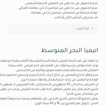
-عدم الحصول على ما يكفي من التعرض لأشعة الشمس.
-عدم الحصول على ما يكفي من فيتامين (د) في نظامك الغذائي.
-تواجه مشكلة في امتصاص فيتامين (د) في طعامك.
-قد يشير إلى أمراض الكلى أو الكبد.
اقرأ المزيد
انيميا البحر المتوسط
ان البقاء على قيد الحياه لمرضى انيميا البحر المتوسط (الثلاسيميا) مرتبطه 
يوجد ثلاثه عوامل رئيسيه تؤكد على اهميه نقل الدم لمرضي الثلاسيميا :
الضمان للانسجه والاعضاء كميه متوفره وكافيه من الاكسجين.
عدم ارهاق النخاع العضمي في انتاج كريات الدم الحمراء ويسمح له النمو بش
الوقايه او التقليل من زياده حجم الطحال واجهاد اعضاء اخرى..
ان المريض بحاجه الى 50 متطوع في السنه ولكن غالبا المتبرعين
التبرع بالدم يمثل رمز حقيقي للتعاون لانه يهب الحياه للمرضى ويجب ان يكون 
من يمكنه أن يتبرع بالدم؟
يمكن لجميع الأشخاص التبرع بالدم في حال تمتعهم بصحة جيدة وفقاً للمعايير
السن: يتراوح عمر المتبرع بين 18 و 60 سنة. الوزن: