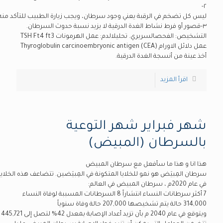
٢-
ليس كل تضخم في الرقبة يعني وجود سرطان، ويجب زيارة الطبيب للتأكد منه.
٣-قصور أو فرط نشاط الغدة الدرقية لا يزيد نسبة حدوث السرطان.
التشخيص: الفحصالسريري. تحليلالدم: عمل الهرمونات TSH Ft4 ft3
عمل دلائل الاورام Thyroglobulin carcinoembryonic antigen (CEA)
أخذ عينة من أنسجة الغدة الدرقية.
اقرأ المزيد
شهر فبراير شهر التوعية
بالسرطان (المبيض)
هذا انا و هذا ما سأفعل مع سرطان المبيض
سرطان المِبيَض هو نمو للخلايا المتكونة في المِبيَضين. تتضاعف هذه الخلا
في عام 2020م ، سرطان المبيض في العالم:
7 أكثر سرطانات النساء انتشاراً 8 السرطانات المسببة لوفاة النساء
314,000 حالة يتم تشخيصها 207,000 حالة وفاة سنوياً
ويتوقع